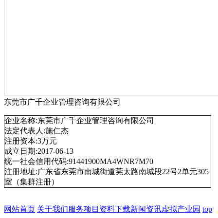
东莞市广千企业管理咨询有限公司
企业名称:东莞市广千企业管理咨询有限公司
法定代表人:施仁杰
注册资本:3万元
成立日期:2017-06-13
统一社会信用代码:91441900MA4WNR7M70
注册地址:广东省东莞市南城街道莞太路南城段22号2单元305
室（集群注册）
网站首页
关于我们
服务项目
资料下载
新闻资讯
虚拟产业园
top